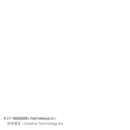
©2019 Creative Technology, Inc.
販売代理 : northshore Inc.
管理運営 : Creative Technology Inc.