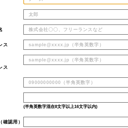
名
レス
レス
(半角英数字混在8文字以上16文字以内)
（確認用）